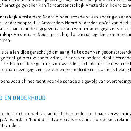
e of ernstige gevallen kan Tandartsenpraktijk Amsterdam Noord zon
enpraktijk Amsterdam Noord hinder, schade of een ander gevaar on
Tandartsenpraktijk Amsterdam Noord of derden en/of van de diens
n e-mail of andere gegevens, lekken van persoonsgegevens of acti
praktijk Amsterdam Noord gerechtigd alle maatregelen te nemen die 
komen.
 te allen tijde gerechtigd om aangifte te doen van geconstateerde 
erechtigd om uw naam, adres, IP-adres en andere identificerende
ns rechten of deze gebruiksvoorwaarden, mits de juistheid van die 
s om aan deze gegevens te komen en de derde een duidelijk belang h
behoudt zich het recht voor de schade als gevolg van overtredin
ID EN ONDERHOUD
nderhoudt de website actief. Indien onderhoud naar verwachting 
jk Amsterdam Noord dit uitvoeren als het aantal bezoekers relatie
atsvinden.