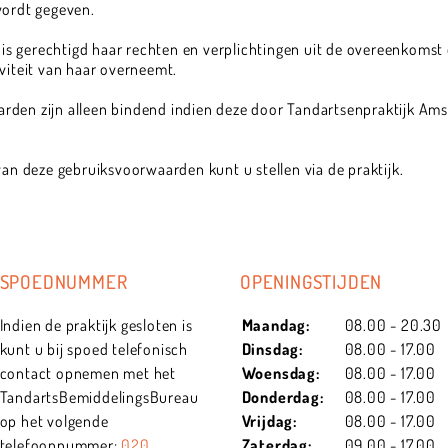
wordt gegeven.
s gerechtigd haar rechten en verplichtingen uit de overeenkomst 
iviteit van haar overneemt.
den zijn alleen bindend indien deze door Tandartsenpraktijk Amst
van deze gebruiksvoorwaarden kunt u stellen via de praktijk.
SPOEDNUMMER
OPENINGSTIJDEN
Indien de praktijk gesloten is
Maandag:
08.00 - 20.30
kunt u bij spoed telefonisch
Dinsdag:
08.00 - 17.00
contact opnemen met het
Woensdag:
08.00 - 17.00
TandartsBemiddelingsBureau
Donderdag:
08.00 - 17.00
op het volgende
Vrijdag:
08.00 - 17.00
telefoonnummer:
020
Zaterdag:
09.00 - 17.00