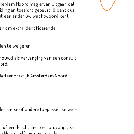
msterdam Noord mag ervan uitgaan dat
ing en toezicht gebeurt. U bent dus
 dat een ander uw wachtwoord kent.
en om extra identificerende
den te weigeren.
houwd als vervanging van een consult
oord.
ndartsenpraktijk Amsterdam Noord
derlandse of andere toepasselijke wet-
of een klacht hierover ontvangt, zal
am Noord zelf ingrijpen om de