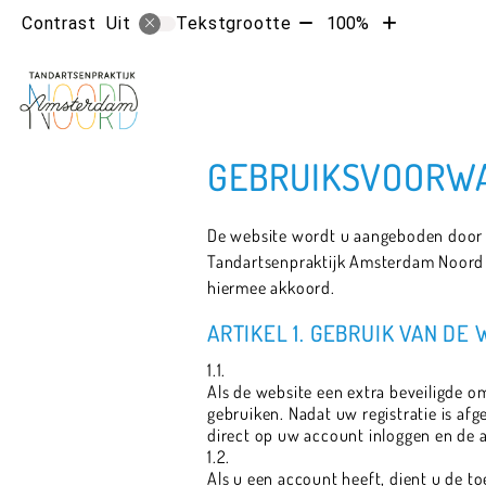
Tekst
Tekst
Contrast
Tekstgrootte
100%
Uit
verkleinen
vergroten
met
met
10%
10%
GEBRUIKSVOORW
De website wordt u aangeboden door T
Tandartsenpraktijk Amsterdam Noord v
hiermee akkoord.
ARTIKEL 1. GEBRUIK VAN DE
1.1.
Als de website een extra beveiligde o
gebruiken. Nadat uw registratie is a
direct op uw account inloggen en de 
1.2.
Als u een account heeft, dient u de 