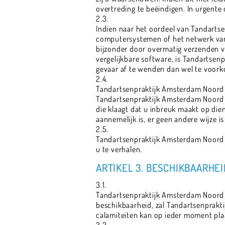
overtreding te beëindigen. In urgent
2.3.
Indien naar het oordeel van Tandarts
computersystemen of het netwerk van 
bijzonder door overmatig verzenden va
vergelijkbare software, is Tandartsen
gevaar af te wenden dan wel te voor
2.4.
Tandartsenpraktijk Amsterdam Noord is
Tandartsenpraktijk Amsterdam Noord g
die klaagt dat u inbreuk maakt op die
aannemelijk is, er geen andere wijze i
2.5.
Tandartsenpraktijk Amsterdam Noord 
u te verhalen.
ARTIKEL 3. BESCHIKBAARHE
3.1.
Tandartsenpraktijk Amsterdam Noord o
beschikbaarheid, zal Tandartsenprakti
calamiteiten kan op ieder moment pla
3.2.