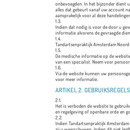
onbevoegden. In het bijzonder dient 
alles dat gebeurt vanaf uw account n
aansprakelijk voor al deze handeling
1.3.
Indien dat nodig is voor de door u g
informatie alvorens de gevraagde dien
1.4.
Tandartsenpraktijk Amsterdam Noord b
1.5.
De medische informatie op de website
van een specialist. Neem voor persoon
1.6.
Via de website kunnen uw persoonsge
voor meer informatie.
ARTIKEL 2. GEBRUIKSREGELS
2.1.
Het is verboden de website te gebruik
en regelgeving of openbare orde en g
2.2.
Indien Tandartsenpraktijk Amsterdam 
zij u waarschuwen. Indien dit niet le