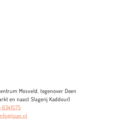
centrum Mosveld, tegenover Deen
kt en naast Slagerij Kaddour)
-6341575
info@tpan.nl