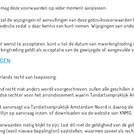
 mag deze voorwaarden op ieder moment aanpassen.
al de wijzigingen of aanvullingen van deze gebruiksvoorwaarden 
website zodat u daar kennis van kunt nemen. Wijzigingen van onde
niet wenst te accepteren, kunt u tot de datum van inwerkingtredi
kingtreding geldt als acceptatie van de gewijzigde of aangevulde
NGEN
lands recht van toepassing.
nd recht niet anders wordt voorgeschreven, zullen alle geschillen
dse rechter voor het arrondissement waarin Tandartsenpraktijk A
t aanvraagt via Tandartsenpraktijk Amsterdam Noord is daarop de R
tlijn op aanvraag inzien, of downloaden via de website van KNMG.
rwaarden nietig blijkt te zijn, tast dit niet de geldigheid van de 
nging (een) nieuwe bepaling(en) vaststellen, waarmee zoveel als rec