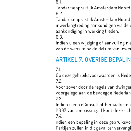
6.1.
Tandartsenpraktijk Amsterdam Noord
6.2.
Tandartsenpraktijk Amsterdam Noord z
inwerkingtreding aankondigen via de 
aankondiging in werking treden.
6.3.
Indien u een wijziging of aanvulling 
van de website na de datum van inwer
ARTIKEL 7. OVERIGE BEPALI
7.1.
Op deze gebruiksvoorwaarden is Neder
7.2.
Voor zover door de regels van dwinge
voorgelegd aan de bevoegde Nederlan
7.3.
Indien u een eConsult of herhaalrecep
2007 van toepassing. U kunt deze rich
7.4.
ndien een bepaling in deze gebruiksvoo
Partijen zullen in dit geval ter verva