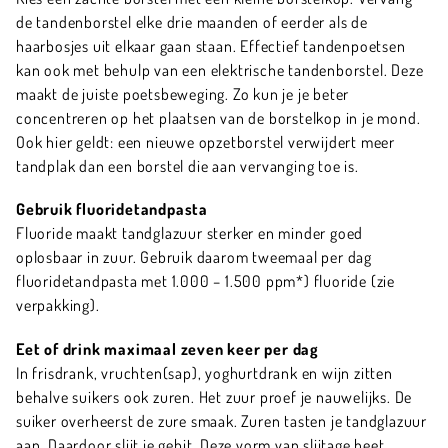
de tandenborstel elke drie maanden of eerder als de
haarbosjes uit elkaar gaan staan. Effectief tandenpoetsen
kan ook met behulp van een elektrische tandenborstel. Deze
maakt de juiste poetsbeweging. Zo kun je je beter
concentreren op het plaatsen van de borstelkop in je mond.
Ook hier geldt: een nieuwe opzetborstel verwijdert meer
tandplak dan een borstel die aan vervanging toe is.
Gebruik fluoridetandpasta
Fluoride maakt tandglazuur sterker en minder goed
oplosbaar in zuur. Gebruik daarom tweemaal per dag
fluoridetandpasta met 1.000 – 1.500 ppm*) fluoride (zie
verpakking).
Eet of drink maximaal zeven keer per dag
In frisdrank, vruchten(sap), yoghurtdrank en wijn zitten
behalve suikers ook zuren. Het zuur proef je nauwelijks. De
suiker overheerst de zure smaak. Zuren tasten je tandglazuur
aan. Daardoor slijt je gebit. Deze vorm van slijtage heet