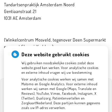
Tandartsenpraktijk Amsterdam Noord
Gentiaanstraat
21
1031 AE
Amsterdam
(Winkelcentrum Mosveld, tegenover Deen Supermarkt
en naast Slagerij Kaddour)
020-6341575
Deze website gebruikt cookies
info@tpan.nl
Wij gebruiken noodzakelijke cookies zodat deze
website goed kan werken. Voor analytische cookies
en externe inhoud vragen wij uw toestemming.
Voor analytische cookies werken wij samen met
Matomo en Google Analytics. Voor externe inhoud
werken wij samen met Google (Maps, Translate en
Reviews), YouTube, Vimeo, Facebook, Instagram, X
(Twitter), Qualizorg, Patiëntenvertellen en
U heeft geen toestemming gegeven voor
ZorgkaartNederland. Deze partijen kunnen gegevens
externe inhoud
die nodig is om dit te
zoals uw IP-adres verwerken.
zien.