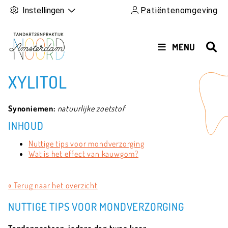
Instellingen
Patiëntenomgeving
HOOFDMENU
MENU
XYLITOL
Synoniemen:
natuurlijke zoetstof
INHOUD
Nuttige tips voor mondverzorging
Wat is het effect van kauwgom?
« Terug naar het overzicht
NUTTIGE TIPS VOOR MONDVERZORGING
Tandenpoetsen, iedere dag twee keer