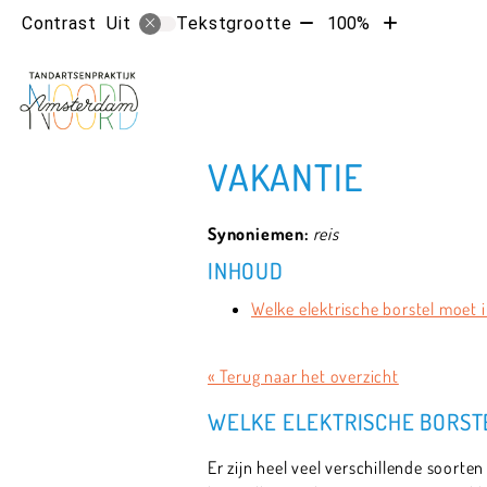
Tekst
Tekst
Contrast
Tekstgrootte
100%
Uit
verkleinen
vergroten
met
met
10%
10%
VAKANTIE
Synoniemen:
reis
INHOUD
Welke elektrische borstel moet i
« Terug naar het overzicht
WELKE ELEKTRISCHE BORSTE
Er zijn heel veel verschillende soorte