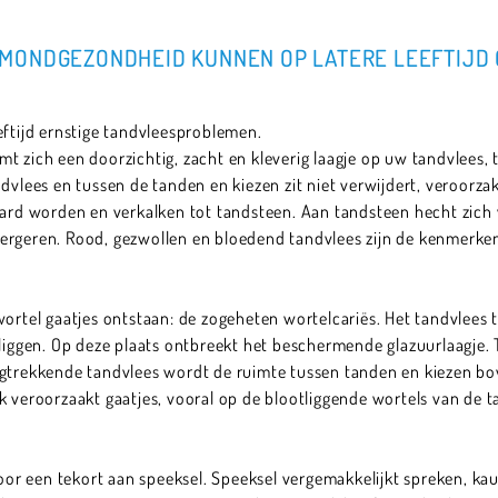
MONDGEZONDHEID KUNNEN OP LATERE LEEFTIJD
eftijd ernstige tandvleesproblemen.
ormt zich een doorzichtig, zacht en kleverig laagje op uw tandvlees,
ndvlees en tussen de tanden en kiezen zit niet verwijdert, veroorza
hard worden en verkalken tot tandsteen. Aan tandsteen hecht zich
ergeren. Rood, gezwollen en bloedend tandvlees zijn de kenmerke
wortel gaatjes ontstaan: de zogeheten wortelcariës. Het tandvlees 
 liggen. Op deze plaats ontbreekt het beschermende glazuurlaagje. T
gtrekkende tandvlees wordt de ruimte tussen tanden en kiezen bov
k veroorzaakt gaatjes, vooral op de blootliggende wortels van de t
r een tekort aan speeksel. Speeksel vergemakkelijkt spreken, ka