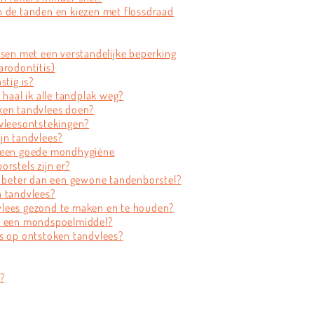
n de tanden en kiezen met flossdraad
nsen met een verstandelijke beperking
arodontitis)
stig is?
 haal ik alle tandplak weg?
ken tandvlees doen?
dvleesontstekingen?
jn tandvlees?
r een goede mondhygiëne
rstels zijn er?
l beter dan een gewone tandenborstel?
n tandvlees?
vlees gezond te maken en te houden?
et een mondspoelmiddel?
ns op ontstoken tandvlees?
?