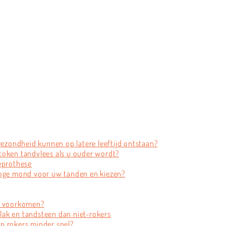
zondheid kunnen op latere leeftijd ontstaan?
token tandvlees als u ouder wordt?
eprothese
roge mond voor uw tanden en kiezen?
en voorkomen?
ak en tandsteen dan niet-rokers
n rokers minder snel?