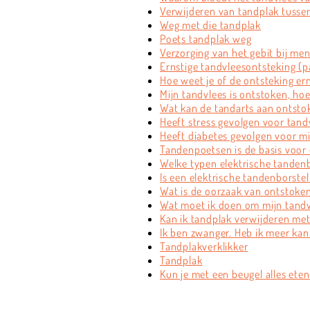
Verwijderen van tandplak tusse
Weg met die tandplak
Poets tandplak weg
Verzorging van het gebit bij me
Ernstige tandvleesontsteking (p
Hoe weet je of de ontsteking ern
Mijn tandvlees is ontstoken, hoe
Wat kan de tandarts aan ontsto
Heeft stress gevolgen voor tan
Heeft diabetes gevolgen voor mi
Tandenpoetsen is de basis voo
Welke typen elektrische tandenbo
Is een elektrische tandenborste
Wat is de oorzaak van ontstoke
Wat moet ik doen om mijn tand
Kan ik tandplak verwijderen m
Ik ben zwanger. Heb ik meer ka
Tandplakverklikker
Tandplak
Kun je met een beugel alles eten