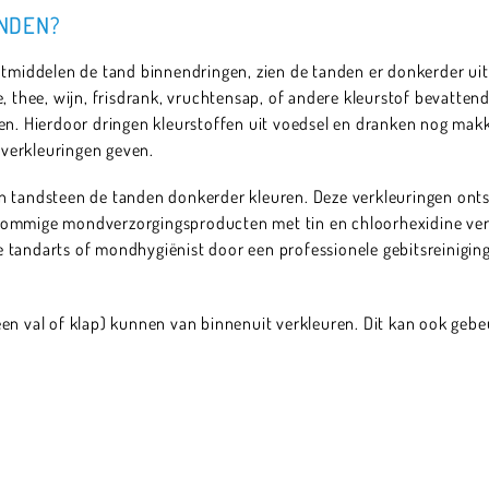
NDEN?
otmiddelen de tand binnendringen, zien de tanden er donkerder ui
e, thee, wijn, frisdrank, vruchtensap, of andere kleurstof bevatte
en. Hierdoor dringen kleurstoffen uit voedsel en dranken nog makkel
verkleuringen geven.
n tandsteen de tanden donkerder kleuren. Deze verkleuringen onts
sommige mondverzorgingsproducten met tin en chloorhexidine verk
tandarts of mondhygiënist door een professionele gebitsreiniging 
een val of klap) kunnen van binnenuit verkleuren. Dit kan ook geb