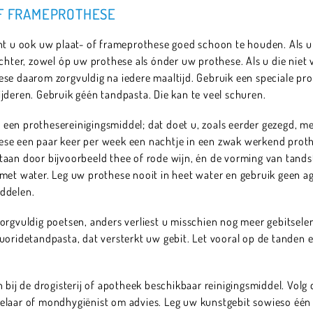
OF FRAMEPROTHESE
ent u ook uw plaat- of frameprothese goed schoon te houden. Als 
achter, zowel óp uw prothese als ónder uw prothese. Als u die niet
ese daarom zorgvuldig na iedere maaltijd. Gebruik een speciale pr
jderen. Gebruik géén tandpasta. Die kan te veel schuren.
een prothesereinigingsmiddel; dat doet u, zoals eerder gezegd, m
se een paar keer per week een nachtje in een zwak werkend prothe
taan door bijvoorbeeld thee of rode wijn, én de vorming van tand
 met water. Leg uw prothese nooit in heet water en gebruik geen a
ddelen.
zorgvuldig poetsen, anders verliest u misschien nog meer gebitse
luoridetandpasta, dat versterkt uw gebit. Let vooral op de tanden
 bij de drogisterij of apotheek beschikbaar reinigingsmiddel. Volg 
elaar of mondhygiënist om advies. Leg uw kunstgebit sowieso één 