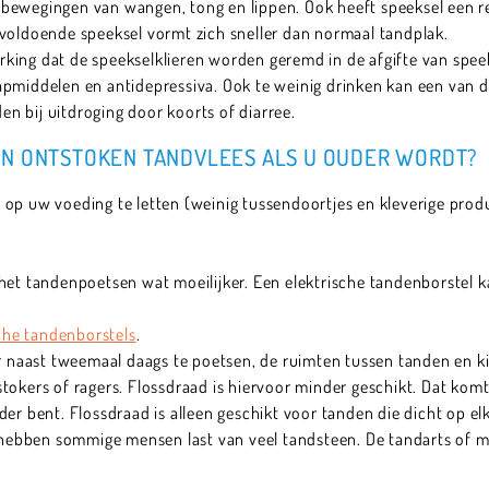
bewegingen van wangen, tong en lippen. Ook heeft speeksel een r
nvoldoende speeksel vormt zich sneller dan normaal tandplak.
king dat de speekselklieren worden geremd in de afgifte van spee
apmiddelen en antidepressiva. Ook te weinig drinken kan een van 
 bij uitdroging door koorts of diarree.
EN ONTSTOKEN TANDVLEES ALS U OUDER WORDT?
 op uw voeding te letten (weinig tussendoortjes en kleverige pro
 het tandenpoetsen wat moeilijker. Een elektrische tandenborstel 
sche tandenborstels
.
aast tweemaal daags te poetsen, de ruimten tussen tanden en ki
stokers of ragers. Flossdraad is hiervoor minder geschikt. Dat ko
er bent. Flossdraad is alleen geschikt voor tanden die dicht op el
ebben sommige mensen last van veel tandsteen. De tandarts of m