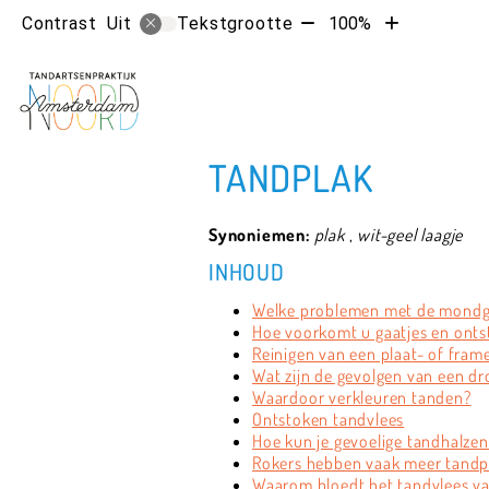
Tekst
Tekst
Contrast
Tekstgrootte
100%
Uit
verkleinen
vergroten
met
met
10%
10%
TANDPLAK
Synoniemen:
plak
,
wit-geel laagje
INHOUD
Welke problemen met de mondge
Hoe voorkomt u gaatjes en onts
Reinigen van een plaat- of fram
Wat zijn de gevolgen van een d
Waardoor verkleuren tanden?
Ontstoken tandvlees
Hoe kun je gevoelige tandhalz
Rokers hebben vaak meer tandpl
Waarom bloedt het tandvlees va