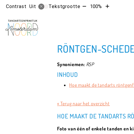
Tekst
Tekst
Contrast
Tekstgrootte
100%
Uit
verkleinen
vergroten
met
met
10%
10%
RÖNTGEN-SCHEDE
Synoniemen:
RSP
INHOUD
Hoe maakt de tandarts röntgenf
« Terug naar het overzicht
HOE MAAKT DE TANDARTS R
Foto van één of enkele tanden en k