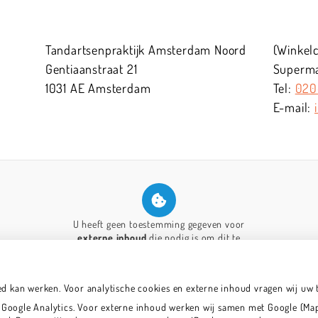
Tandartsenpraktijk Amsterdam Noord
(Winkel
Gentiaanstraat
21
Supermar
1031 AE
Amsterdam
020
U heeft geen toestemming gegeven voor
externe inhoud
die nodig is om dit te
zien.
Cookie-instellingen wijzigen
ed kan werken. Voor analytische cookies en externe inhoud vragen wij uw
oogle Analytics. Voor externe inhoud werken wij samen met Google (Maps