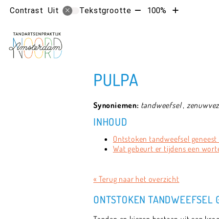
Tekst
Tekst
Contrast
Tekstgrootte
100%
Uit
verkleinen
vergroten
met
met
10%
10%
PULPA
Synoniemen:
tandweefsel
,
zenuwveze
INHOUD
Ontstoken tandweefsel geneest 
Wat gebeurt er tijdens een wor
« Terug naar het overzicht
ONTSTOKEN TANDWEEFSEL G
Tanden en kiezen bestaan uit een kroon