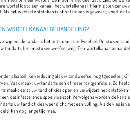
ere wortel loopt een kanaal, het wortelkanaal. Hierin zitten zenuwv
 Als het weefsel ontstoken is of ontstoken is geweest, voert de 
EEN WORTELKANAALBEHANDELING?
verwijdert de tandarts het ontstoken tandweefsel. Ontstoken tandw
w tandarts het ontstoken weefsel weg. Een wortelkanaalbehandeli
der plaatselijke verdoving als uw tandweefsel nog (gedeeltelijk) ‘l
orven. Vaak maakt uw tandarts een of meer röntgenfoto’s. Zo heeft
ts maakt eerst uw tand of kies open en verwijdert het ontstoken we
met een desinfecterende spoelvloeistof. Vervolgens worden de kanal
arts uw tand of kies weer dicht met een vulling. Als de kies is ve
ndeld, kan nog lange tijd mee.