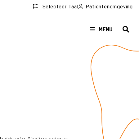
Selecteer Taal
Patiëntenomgeving
HOOFDMENU
MENU
s ziet u niet. Die zitten onder uw