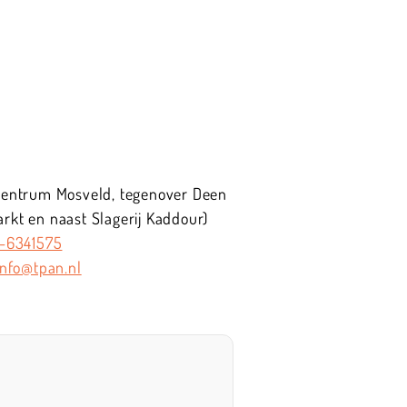
centrum Mosveld, tegenover Deen
kt en naast Slagerij Kaddour)
-6341575
info@tpan.nl