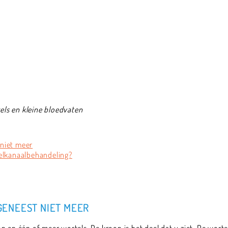
ls en kleine bloedvaten
niet meer
telkanaalbehandeling?
ENEEST NIET MEER
 en één of meer wortels. De kroon is het deel dat u ziet. De wortel