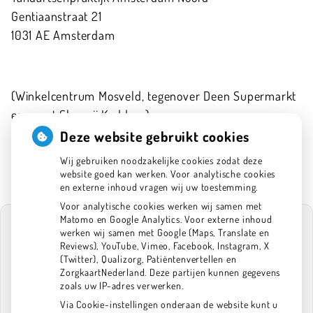
Gentiaanstraat
21
1031 AE
Amsterdam
(Winkelcentrum Mosveld, tegenover Deen Supermarkt
en naast Slagerij Kaddour)
020-6341575
Deze website gebruikt cookies
info@tpan.nl
Wij gebruiken noodzakelijke cookies zodat deze
website goed kan werken. Voor analytische cookies
en externe inhoud vragen wij uw toestemming.
Voor analytische cookies werken wij samen met
Matomo en Google Analytics. Voor externe inhoud
werken wij samen met Google (Maps, Translate en
Reviews), YouTube, Vimeo, Facebook, Instagram, X
(Twitter), Qualizorg, Patiëntenvertellen en
U heeft geen toestemming gegeven voor
ZorgkaartNederland. Deze partijen kunnen gegevens
externe inhoud
die nodig is om dit te
zoals uw IP-adres verwerken.
zien.
Via Cookie-instellingen onderaan de website kunt u