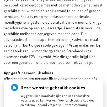
persoonlijke adviescode mee met de methoden die het meest
geschikt zijn uw mond en gebit gezond te houden of gezond
te maken. Een advies op maat dus voor een optimale
mondhygiëne, afgestemd op de situatie in uw mond. U krijgt
het advies mee op een advieskaartje. Hierop staan voor u de
geschikte methoden aangegeven met een code. Die
adviescode zet u in de app. Een persoonlijk advies op maat
verschijnt. Heeft u geen code gekregen? Vraag er dan om bij
een bezoek aan uw mondzorgverlener. Standaard is de
algemene code E2V1 ingevuld. Wie die gebruikt krijgt tips
voor een gezonde mond die voor iedereen relevant zijn.
App geeft persoonlijk advies
Wie niet alleen een persoonlijk advies wil maar de app nóg
persoonlijker wil maken, uploadt een passende foto en geeft
Deze website gebruikt cookies
herinneringsmomenten aan. Zo kunt u herinneringen
instellen voor uw favoriete poetsmomenten en aangeven
Wij gebruiken noodzakelijke cookies zodat deze
website goed kan werken. Voor analytische cookies
wanneer uw volgende tandartsbezoek is gepland. De app
en externe inhoud vragen wij uw toestemming.