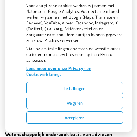
plaatst de afspraak met de mondzorgverlener trouwens
Voor analytische cookies werken wij samen met
direct in uw eigen agenda.
Matomo en Google Analytics. Voor externe inhoud
werken wij samen met Google (Maps, Translate en
Heldere instructie met duidelijke plaatjes
Reviews), YouTube, Vimeo, Facebook, Instagram, X
App-gebruikers die hun persoonlijke advies bekijken,
(Twitter), Qualizorg, Patiëntenvertellen en
ZorgkaartNederland. Deze partijen kunnen gegevens
ontdekken heldere instructies met duidelijke plaatjes en
zoals uw IP-adres verwerken.
korte teksten.
Via Cookie-instellingen onderaan de website kunt u
op ieder moment uw toestemming intrekken of
Elektrisch en handmatig tandenpoetsen: wat is de
aanpassen.
beste borstel, hoe plaats je de borstel op de tanden,
kiezen en tandvlees, hoe poets je goed en gemakkelijk
Lees meer over onze Privacy- en
in de beste volgorde?
Cookieverklaring.
Stoken: het gebruik van de juiste tandenstokers, welke,
hoe gebruik je ze?
Instellingen
Flossen: de zorgvuldige manier om de ruimten tussen
tanden/kiezen en tandvlees te reinigen.
Weigeren
Ragen: welke maat ragers gebruik je hoe en waar?
Voedingsadvies: hoe voorkom je gaatjes en tanderosie?
Tongreinigen: hoe doe je dat?
Accepteren
Mondspoelen: welk mondspoelmiddel moet ik kiezen?
Wetenschappelijk onderzoek basis van adviezen