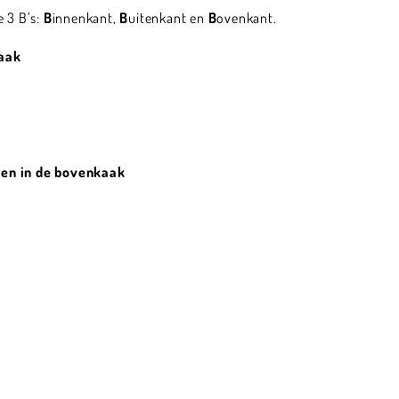
e 3 B’s:
B
innenkant,
B
uitenkant en
B
ovenkant.
kaak
zen in de bovenkaak