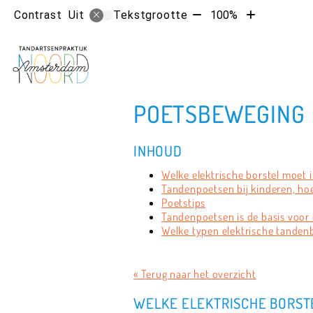
Tekst
Tekst
Contrast
Tekstgrootte
100%
Uit
verkleinen
vergroten
met
met
10%
10%
POETSBEWEGING
INHOUD
Welke elektrische borstel moet i
Tandenpoetsen bij kinderen, hoe
Poetstips
Tandenpoetsen is de basis voo
Welke typen elektrische tandenbo
« Terug naar het overzicht
WELKE ELEKTRISCHE BORSTE