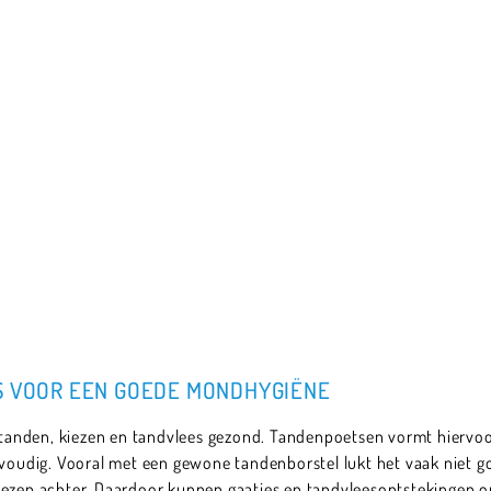
IS VOOR EEN GOEDE MONDHYGIËNE
anden, kiezen en tandvlees gezond. Tandenpoetsen vormt hiervoo
nvoudig. Vooral met een gewone tandenborstel lukt het vaak niet go
iezen achter. Daardoor kunnen gaatjes en tandvleesontstekingen on