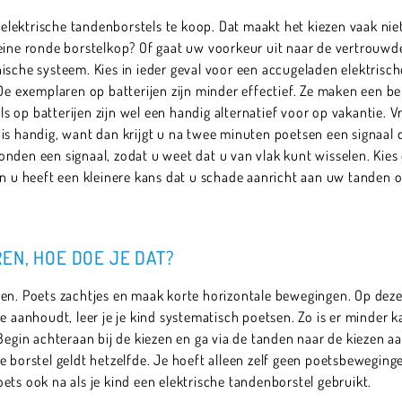
n elektrische tandenborstels te koop. Dat maakt het kiezen vaak niet
leine ronde borstelkop? Of gaat uw voorkeur uit naar de vertrouwd
ische systeem. Kies in ieder geval voor een accugeladen elektrisc
 De exemplaren op batterijen zijn minder effectief. Ze maken een 
els op batterijen zijn wel een handig alternatief voor op vakantie. V
is handig, want dan krijgt u na twee minuten poetsen een signaal 
den een signaal, zodat u weet dat u van vlak kunt wisselen. Kies e
en u heeft een kleinere kans dat u schade aanricht aan uw tanden o
EN, HOE DOE JE DAT?
en. Poets zachtjes en maak korte horizontale bewegingen. Op deze 
e aanhoudt, leer je je kind systematisch poetsen. Zo is er minder ka
Begin achteraan bij de kiezen en ga via de tanden naar de kiezen a
e borstel geldt hetzelfde. Je hoeft alleen zelf geen poetsbeweging
ets ook na als je kind een elektrische tandenborstel gebruikt.