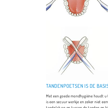
TANDENPOETSEN IS DE BAS
Met een goede mondhygiëne houdt u t
is een secuur werkje en zeker niet ee
tandplak op en tussen de tanden en k