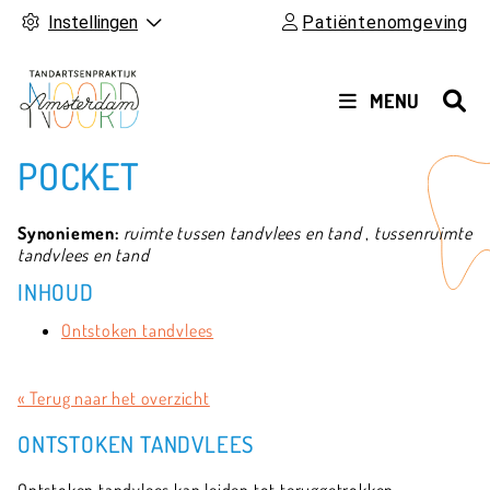
Instellingen
Patiëntenomgeving
HOOFDMENU
MENU
POCKET
Synoniemen:
ruimte tussen tandvlees en tand
,
tussenruimte
tandvlees en tand
INHOUD
Ontstoken tandvlees
« Terug naar het overzicht
ONTSTOKEN TANDVLEES
Ontstoken tandvlees kan leiden tot teruggetrokken