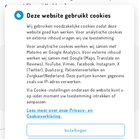
en naast Slagerij Kaddour)
020-6341575
Deze website gebruikt cookies
info@tpan.nl
Wij gebruiken noodzakelijke cookies zodat deze
website goed kan werken. Voor analytische cookies
en externe inhoud vragen wij uw toestemming.
Voor analytische cookies werken wij samen met
Matomo en Google Analytics. Voor externe inhoud
werken wij samen met Google (Maps, Translate en
Reviews), YouTube, Vimeo, Facebook, Instagram, X
(Twitter), Qualizorg, Patiëntenvertellen en
U heeft geen toestemming gegeven voor
ZorgkaartNederland. Deze partijen kunnen gegevens
externe inhoud
die nodig is om dit te
zoals uw IP-adres verwerken.
zien.
Via Cookie-instellingen onderaan de website kunt u
Cookie-instellingen wijzigen
op ieder moment uw toestemming intrekken of
aanpassen.
Lees meer over onze Privacy- en
Cookieverklaring.
Instellingen
Uw Zorg Online
|
Beheer