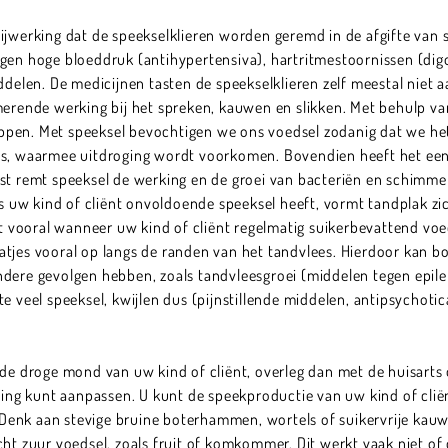
jwerking dat de speekselklieren worden geremd in de afgifte van sp
gen hoge bloeddruk (antihypertensiva), hartritmestoornissen (digo
iddelen. De medicijnen tasten de speekselklieren zelf meestal niet
smerende werking bij het spreken, kauwen en slikken. Met behulp v
pen. Met speeksel bevochtigen we ons voedsel zodanig dat we het
es, waarmee uitdroging wordt voorkomen. Bovendien heeft het een
ast remt speeksel de werking en de groei van bacteriën en schimm
uw kind of cliënt onvoldoende speeksel heeft, vormt tandplak zic
urt vooral wanneer uw kind of cliënt regelmatig suikerbevattend voe
atjes vooral op langs de randen van het tandvlees. Hierdoor kan b
dere gevolgen hebben, zoals tandvleesgroei (middelen tegen epile
e veel speeksel, kwijlen dus (pijnstillende middelen, antipsychoti
de droge mond van uw kind of cliënt, overleg dan met de huisarts o
ening kunt aanpassen. U kunt de speekproductie van uw kind of cli
enk aan stevige bruine boterhammen, wortels of suikervrije kauw
cht zuur voedsel, zoals fruit of komkommer. Dit werkt vaak niet o