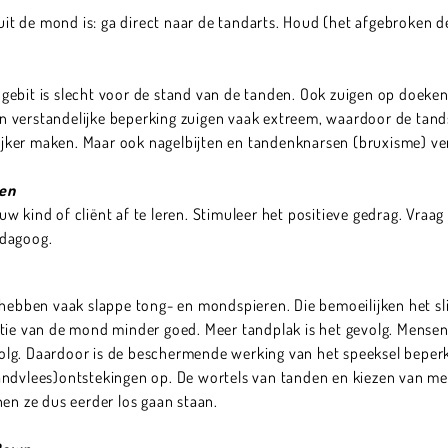
 uit de mond is: ga direct naar de tandarts. Houd (het afgebroken d
ebit is slecht voor de stand van de tanden. Ook zuigen op doeken,
 verstandelijke beperking zuigen vaak extreem, waardoor de tand
ker maken. Maar ook nagelbijten en tandenknarsen (bruxisme) verg
ten
w kind of cliënt af te leren. Stimuleer het positieve gedrag. Vraa
edagoog.
ben vaak slappe tong- en mondspieren. Die bemoeilijken het slik
nctie van de mond minder goed. Meer tandplak is het gevolg. Men
olg. Daardoor is de beschermende werking van het speeksel beper
andvlees)ontstekingen op. De wortels van tanden en kiezen van 
nen ze dus eerder los gaan staan.