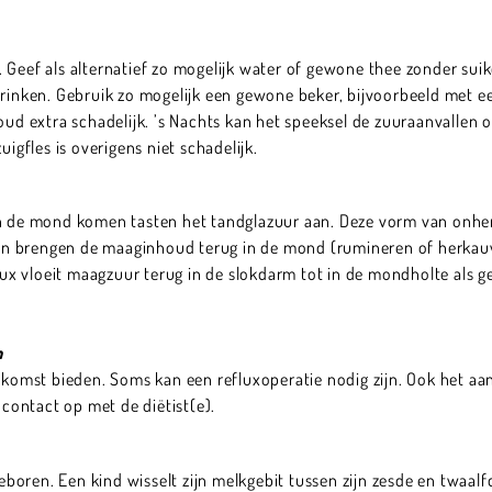
Geef als alternatief zo mogelijk water of gewone thee zonder suike
rinken. Gebruik zo mogelijk een gewone beker, bijvoorbeeld met een 
oud extra schadelijk. ’s Nachts kan het speeksel de zuuraanvallen op
uigfles is overigens niet schadelijk.
in de mond komen tasten het tandglazuur aan. Deze vorm van onhers
n brengen de maaginhoud terug in de mond (rumineren of herkau
flux vloeit maagzuur terug in de slokdarm tot in de mondholte als g
n
mst bieden. Soms kan een refluxoperatie nodig zijn. Ook het aa
ontact op met de diëtist(e).
oren. Een kind wisselt zijn melkgebit tussen zijn zesde en twaalfd