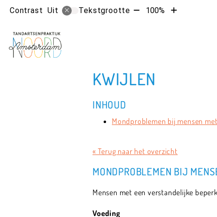
Tekst
Tekst
Contrast
Tekstgrootte
100%
Uit
verkleinen
vergroten
met
met
10%
10%
KWIJLEN
INHOUD
Mondproblemen bij mensen met 
« Terug naar het overzicht
MONDPROBLEMEN BIJ MENSE
Mensen met een verstandelijke beperk
Voeding