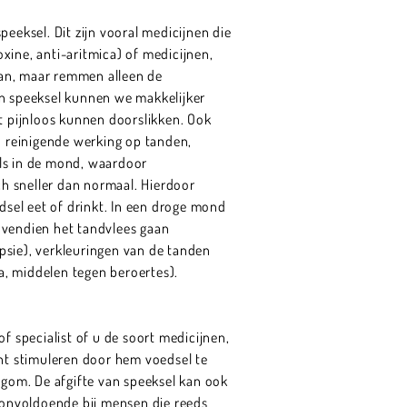
eeksel. Dit zijn vooral medicijnen die
xine, anti-aritmica) of medicijnen,
 aan, maar remmen alleen de
an speeksel kunnen we makkelijker
 pijnloos kunnen doorslikken. Ook
 reinigende werking op tanden,
els in de mond, waardoor
h sneller dan normaal. Hierdoor
dsel eet of drinkt. In een droge mond
ovendien het tandvlees gaan
psie), verkleuringen van de tanden
ca, middelen tegen beroertes).
f specialist of u de soort medicijnen,
ënt stimuleren door hem voedsel te
gom. De afgifte van speeksel kan ook
f onvoldoende bij mensen die reeds