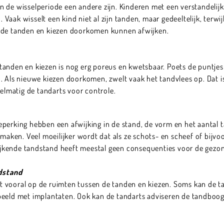
 kan de wisselperiode een andere zijn. Kinderen met een verstandeli
. Vaak wisselt een kind niet al zijn tanden, maar gedeeltelijk, terwi
p de tanden en kiezen doorkomen kunnen afwijken.
tanden en kiezen is nog erg poreus en kwetsbaar. Poets de puntje
 Als nieuwe kiezen doorkomen, zwelt vaak het tandvlees op. Dat is 
gelmatig de tandarts voor controle.
perking hebben een afwijking in de stand, de vorm en het aantal t
nmaken. Veel moeilijker wordt dat als ze schots- en scheef of bijvo
fwijkende tandstand heeft meestal geen consequenties voor de gezo
dstand
 vooral op de ruimten tussen de tanden en kiezen. Soms kan de t
beeld met implantaten. Ook kan de tandarts adviseren de tandboog 