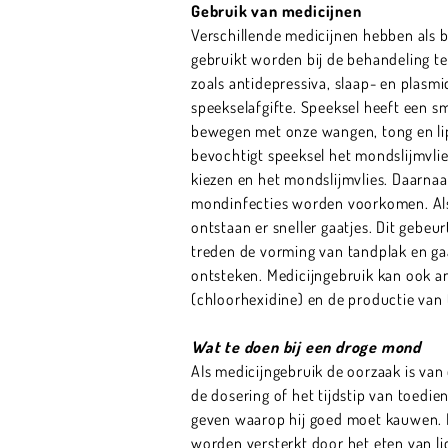
Gebruik van medicijnen
Verschillende medicijnen hebben als bi
gebruikt worden bij de behandeling te
zoals antidepressiva, slaap- en plasm
speekselafgifte. Speeksel heeft een 
bewegen met onze wangen, tong en lip
bevochtigt speeksel het mondslijmvli
kiezen en het mondslijmvlies. Daarna
mondinfecties worden voorkomen. Als 
ontstaan er sneller gaatjes. Dit gebe
treden de vorming van tandplak en ga
ontsteken. Medicijngebruik kan ook an
(chloorhexidine) en de productie van t
Wat te doen bij een droge mond
AIs medicijngebruik de oorzaak is van 
de dosering of het tijdstip van toedi
geven waarop hij goed moet kauwen. D
worden versterkt door het eten van li