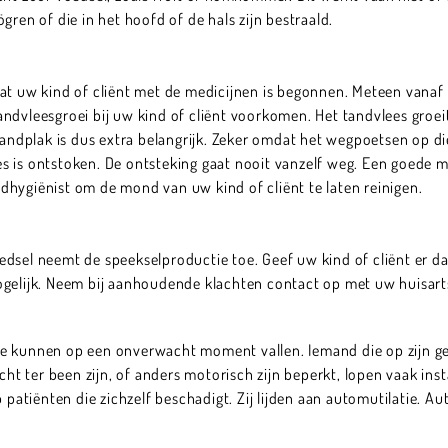
gren of die in het hoofd of de hals zijn bestraald.
at uw kind of cliënt met de medicijnen is begonnen. Meteen vanaf 
ndvleesgroei bij uw kind of cliënt voorkomen. Het tandvlees groei
tandplak is dus extra belangrijk. Zeker omdat het wegpoetsen op di
 is ontstoken. De ontsteking gaat nooit vanzelf weg. Een goede mo
dhygiënist om de mond van uw kind of cliënt te laten reinigen.
dsel neemt de speekselproductie toe. Geef uw kind of cliënt er da
gelijk. Neem bij aanhoudende klachten contact op met uw huisarts
e kunnen op een onverwacht moment vallen. Iemand die op zijn gez
echt ter been zijn, of anders motorisch zijn beperkt, lopen vaak i
 patiënten die zichzelf beschadigt. Zij lijden aan automutilatie. Au