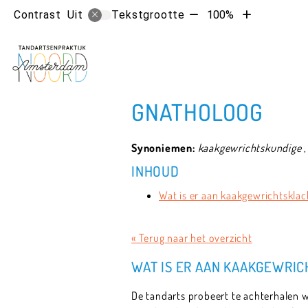
Tekst
Tekst
Contrast
Tekstgrootte
100%
Uit
verkleinen
vergroten
met
met
10%
10%
GNATHOLOOG
Synoniemen:
kaakgewrichtskundige
INHOUD
Wat is er aan kaakgewrichtskla
« Terug naar het overzicht
WAT IS ER AAN KAAKGEWRI
De tandarts probeert te achterhalen