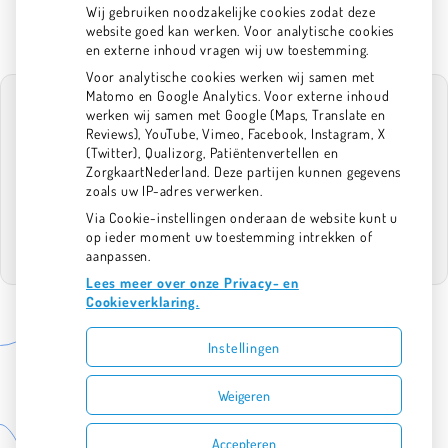
info@tpan.nl
Wij gebruiken noodzakelijke cookies zodat deze
website goed kan werken. Voor analytische cookies
en externe inhoud vragen wij uw toestemming.
Voor analytische cookies werken wij samen met
Matomo en Google Analytics. Voor externe inhoud
werken wij samen met Google (Maps, Translate en
Reviews), YouTube, Vimeo, Facebook, Instagram, X
(Twitter), Qualizorg, Patiëntenvertellen en
U heeft geen toestemming gegeven voor
ZorgkaartNederland. Deze partijen kunnen gegevens
externe inhoud
die nodig is om dit te
zoals uw IP-adres verwerken.
zien.
Via Cookie-instellingen onderaan de website kunt u
Cookie-instellingen wijzigen
op ieder moment uw toestemming intrekken of
aanpassen.
Lees meer over onze Privacy- en
Cookieverklaring.
Instellingen
Uw Zorg Online
|
Beheer
Bezoek
Bezoek
Weigeren
onze
onze
Privacy verklaring
|
Cookie-instellingen
|
Voorwaarden
facebook
Instagram
Accepteren