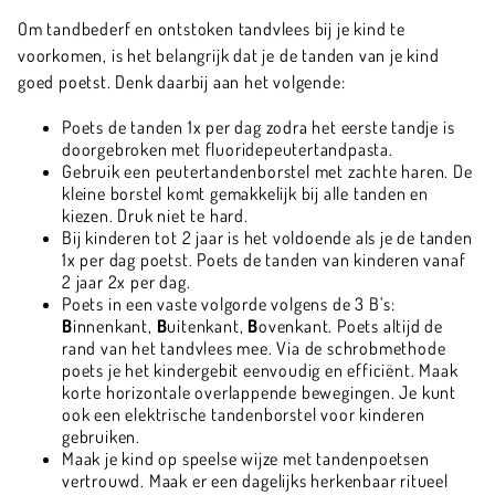
Om tandbederf en ontstoken tandvlees bij je kind te
voorkomen, is het belangrijk dat je de tanden van je kind
goed poetst. Denk daarbij aan het volgende:
Poets de tanden 1x per dag zodra het eerste tandje is
doorgebroken met fluoridepeutertandpasta.
Gebruik een peutertandenborstel met zachte haren. De
kleine borstel komt gemakkelijk bij alle tanden en
kiezen. Druk niet te hard.
Bij kinderen tot 2 jaar is het voldoende als je de tanden
1x per dag poetst. Poets de tanden van kinderen vanaf
2 jaar 2x per dag.
Poets in een vaste volgorde volgens de 3 B’s:
B
innenkant,
B
uitenkant,
B
ovenkant. Poets altijd de
rand van het tandvlees mee. Via de schrobmethode
poets je het kindergebit eenvoudig en efficiënt. Maak
korte horizontale overlappende bewegingen. Je kunt
ook een elektrische tandenborstel voor kinderen
gebruiken.
Maak je kind op speelse wijze met tandenpoetsen
vertrouwd. Maak er een dagelijks herkenbaar ritueel