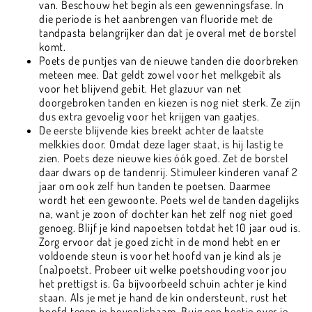
van. Beschouw het begin als een gewenningsfase. In
die periode is het aanbrengen van fluoride met de
tandpasta belangrijker dan dat je overal met de borstel
komt.
Poets de puntjes van de nieuwe tanden die doorbreken
meteen mee. Dat geldt zowel voor het melkgebit als
voor het blijvend gebit. Het glazuur van net
doorgebroken tanden en kiezen is nog niet sterk. Ze zijn
dus extra gevoelig voor het krijgen van gaatjes.
De eerste blijvende kies breekt achter de laatste
melkkies door. Omdat deze lager staat, is hij lastig te
zien. Poets deze nieuwe kies óók goed. Zet de borstel
daar dwars op de tandenrij. Stimuleer kinderen vanaf 2
jaar om ook zelf hun tanden te poetsen. Daarmee
wordt het een gewoonte. Poets wel de tanden dagelijks
na, want je zoon of dochter kan het zelf nog niet goed
genoeg. Blijf je kind napoetsen totdat het 10 jaar oud is.
Zorg ervoor dat je goed zicht in de mond hebt en er
voldoende steun is voor het hoofd van je kind als je
(na)poetst. Probeer uit welke poetshouding voor jou
het prettigst is. Ga bijvoorbeeld schuin achter je kind
staan. Als je met je hand de kin ondersteunt, rust het
hoofd tegen je bovenlichaam. Buig een beetje over je