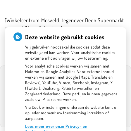
(Winkelcentrum Mosveld, tegenover Deen Supermarkt
en naast Slagerij Kaddour)
020-6341575
Deze website gebruikt cookies
info@tpan.nl
Wij gebruiken noodzakelijke cookies zodat deze
website goed kan werken. Voor analytische cookies
en externe inhoud vragen wij uw toestemming.
Voor analytische cookies werken wij samen met
Matomo en Google Analytics. Voor externe inhoud
werken wij samen met Google (Maps, Translate en
Reviews), YouTube, Vimeo, Facebook, Instagram, X
(Twitter), Qualizorg, Patiëntenvertellen en
U heeft geen toestemming gegeven voor
ZorgkaartNederland. Deze partijen kunnen gegevens
externe inhoud
die nodig is om dit te
zoals uw IP-adres verwerken.
zien.
Via Cookie-instellingen onderaan de website kunt u
Cookie-instellingen wijzigen
op ieder moment uw toestemming intrekken of
aanpassen.
Lees meer over onze Privacy- en