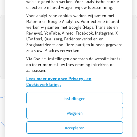
website goed kan werken. Voor analytische cookies
en externe inhoud vragen wij uw toestemming.
Voor analytische cookies werken wij samen met
Matomo en Google Analytics. Voor externe inhoud
werken wij samen met Google (Maps, Translate en
Reviews), YouTube, Vimeo, Facebook, Instagram, X
(Twitter), Qualizorg, Patiëntenvertellen en
U heeft geen toestemming gegeven voor
ZorgkaartNederland. Deze partijen kunnen gegevens
externe inhoud
die nodig is om dit te
zoals uw IP-adres verwerken.
zien.
Via Cookie-instellingen onderaan de website kunt u
Cookie-instellingen wijzigen
op ieder moment uw toestemming intrekken of
aanpassen.
Lees meer over onze Privacy- en
Cookieverklaring.
Instellingen
Uw Zorg Online
|
Beheer
Bezoek
Bezoek
Weigeren
onze
onze
Privacy verklaring
|
Cookie-instellingen
|
Voorwaarden
facebook
Instagram
Accepteren
pagina
pagina