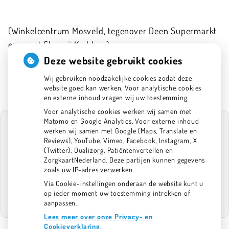
(Winkelcentrum Mosveld, tegenover Deen Supermarkt
en naast Slagerij Kaddour)
020-6341575
Deze website gebruikt cookies
info@tpan.nl
Wij gebruiken noodzakelijke cookies zodat deze
website goed kan werken. Voor analytische cookies
en externe inhoud vragen wij uw toestemming.
Voor analytische cookies werken wij samen met
Matomo en Google Analytics. Voor externe inhoud
werken wij samen met Google (Maps, Translate en
Reviews), YouTube, Vimeo, Facebook, Instagram, X
(Twitter), Qualizorg, Patiëntenvertellen en
U heeft geen toestemming gegeven voor
ZorgkaartNederland. Deze partijen kunnen gegevens
externe inhoud
die nodig is om dit te
zoals uw IP-adres verwerken.
zien.
Via Cookie-instellingen onderaan de website kunt u
Cookie-instellingen wijzigen
op ieder moment uw toestemming intrekken of
aanpassen.
Lees meer over onze Privacy- en
Cookieverklaring.