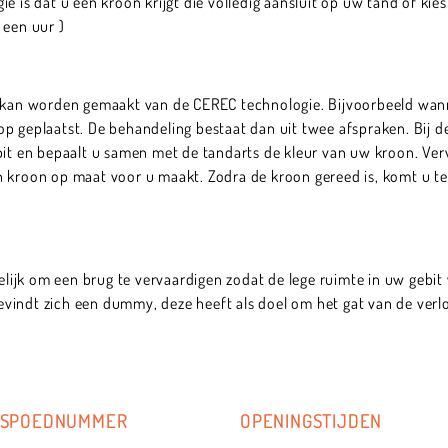
e is dat u een kroon krijgt die volledig aansluit op uw tand of kie
 een uur )
k kan worden gemaakt van de CEREC technologie. Bijvoorbeeld wann
p geplaatst. De behandeling bestaat dan uit twee afspraken. Bij d
bit en bepaalt u samen met de tandarts de kleur van uw kroon. Ve
 kroon op maat voor u maakt. Zodra de kroon gereed is, komt u ter
gelijk om een brug te vervaardigen zodat de lege ruimte in uw gebi
indt zich een dummy, deze heeft als doel om het gat van de verlor
SPOEDNUMMER
OPENINGSTIJDEN