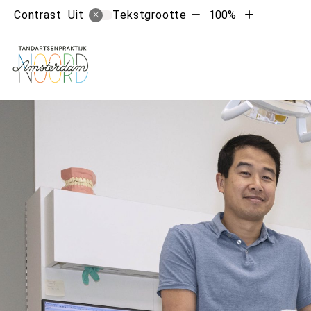
Tekst
Tekst
Contrast
Tekstgrootte
100%
Uit
verkleinen
vergroten
met
met
10%
10%