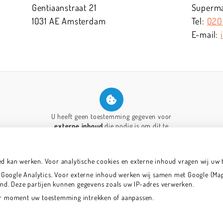
Gentiaanstraat
21
Supermar
1031 AE
Amsterdam
020
U heeft geen toestemming gegeven voor
externe inhoud
die nodig is om dit te
zien.
Cookie-instellingen wijzigen
ed kan werken. Voor analytische cookies en externe inhoud vragen wij uw
oogle Analytics. Voor externe inhoud werken wij samen met Google (Maps
land. Deze partijen kunnen gegevens zoals uw IP-adres verwerken.
der moment uw toestemming intrekken of aanpassen.