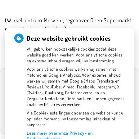
(Winkelcentrum Mosveld, tegenover Deen Supermarkt
en naast Slagerij Kaddour)
020-6341575
Deze website gebruikt cookies
info@tpan.nl
Wij gebruiken noodzakelijke cookies zodat deze
website goed kan werken. Voor analytische cookies
en externe inhoud vragen wij uw toestemming.
Voor analytische cookies werken wij samen met
Matomo en Google Analytics. Voor externe inhoud
werken wij samen met Google (Maps, Translate en
Reviews), YouTube, Vimeo, Facebook, Instagram, X
(Twitter), Qualizorg, Patiëntenvertellen en
U heeft geen toestemming gegeven voor
ZorgkaartNederland. Deze partijen kunnen gegevens
externe inhoud
die nodig is om dit te
zoals uw IP-adres verwerken.
zien.
Via Cookie-instellingen onderaan de website kunt u
Cookie-instellingen wijzigen
op ieder moment uw toestemming intrekken of
aanpassen.
Lees meer over onze Privacy- en
Cookieverklaring.